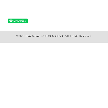
©2026
Hair Salon BARON (バロン)
. All Rights Reserved.